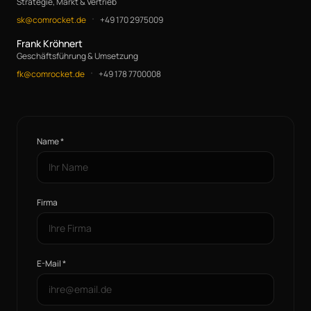
Strategie, Markt & Vertrieb
·
sk@comrocket.de
+49 170 2975009
Frank Kröhnert
Geschäftsführung & Umsetzung
·
fk@comrocket.de
+49 178 7700008
Name *
Firma
E-Mail *