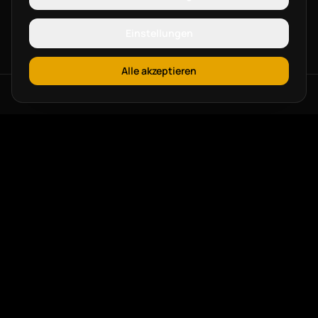
Einstellungen
Alle akzeptieren
Sichtbarkeit. Content. Marktwirkung.
Köln.
NAVIGATION
Home
Leistungen
Beispiele
Aktuelles