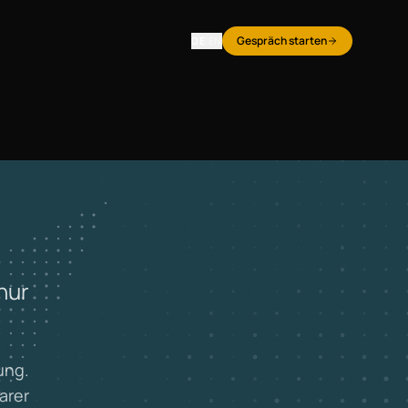
Gespräch starten
DE
|
EN
nur
ung.
arer