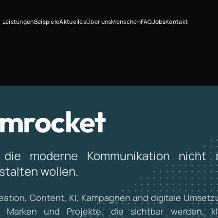
Leistungen
Beispiele
Aktuelles
Über uns
Menschen
FAQ
Jobs
Kontakt
omrocket
die moderne Kommunikation nicht 
talten wollen.
reation, Content, KI, Kampagnen und digitale Umsetz
 Marken und Projekte, die sichtbar werden, kl