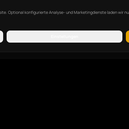
e. Optional konfigurierte Analyse- und Marketingdienste laden wir nur 
Einstellungen
TION
LEISTUNGEN
SEO & Struktur
KI-Sichtbarkeit / GEO
Content: Text, Bild und Film
Beratung & Umsetzung