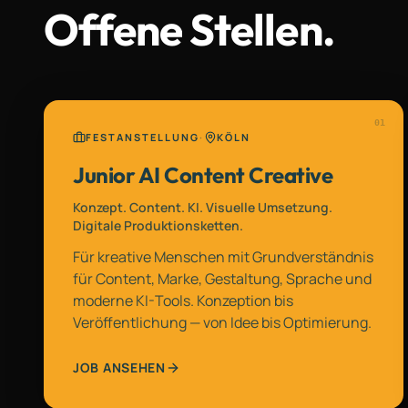
Offene
Stellen.
0
1
FESTANSTELLUNG
·
KÖLN
Junior AI Content Creative
Konzept. Content. KI. Visuelle Umsetzung.
Digitale Produktionsketten.
Für kreative Menschen mit Grundverständnis
für Content, Marke, Gestaltung, Sprache und
moderne KI-Tools. Konzeption bis
Veröffentlichung — von Idee bis Optimierung.
JOB ANSEHEN