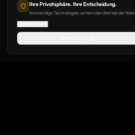
Ihre Privatsphäre. Ihre Entscheidung.
Notwendige Technologien sichern den Betrieb der Websit
Einstellungen
Nur notwendige
NAVIGA
Home
Sichtbarkeit. Content. Marktwirkung.
Leistungen
Beispiele
Köln.
Aktuelles
Über uns
Menschen
FAQ