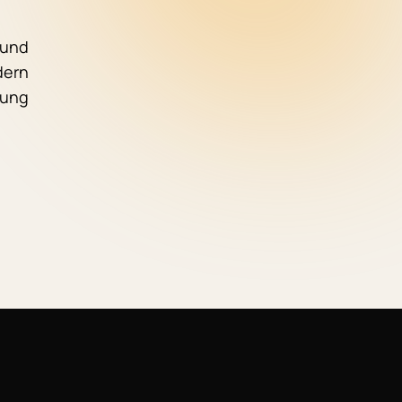
 und
dern
rung