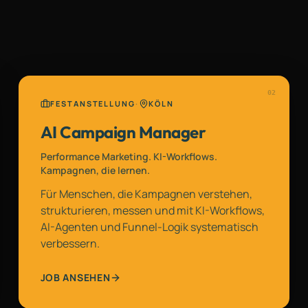
0
2
FESTANSTELLUNG
·
KÖLN
AI Campaign Manager
Performance Marketing. KI-Workflows.
Kampagnen, die lernen.
Für Menschen, die Kampagnen verstehen,
strukturieren, messen und mit KI-Workflows,
AI-Agenten und Funnel-Logik systematisch
verbessern.
JOB ANSEHEN