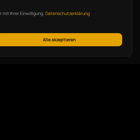
mit Ihrer Einwilligung.
Datenschutzerklärung
Alle akzeptieren
KONTAKT
Stefan Kröhnert
Strategie, Markt & Vertrieb
sk@comrocket.de
+49 170 2975009
Frank Kröhnert
Geschäftsführung & operative Umsetzung